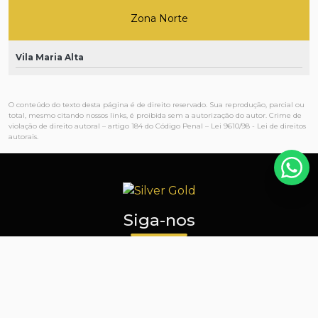
Zona Norte
Vila Maria Alta
O conteúdo do texto desta página é de direito reservado. Sua reprodução, parcial ou
total, mesmo citando nossos links, é proibida sem a autorização do autor. Crime de
violação de direito autoral – artigo 184 do Código Penal –
Lei 9610/98 - Lei de direitos
autorais
.
Siga-nos